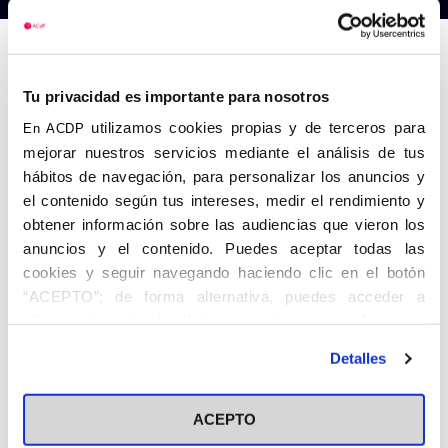
Anterior
Siguiente
Tu privacidad es importante para nosotros
utilizamos cookies propias y de terceros para
En ACDP
mejorar nuestros servicios mediante el análisis de tus
hábitos de navegación, para personalizar los anuncios y
el contenido según tus intereses, medir el rendimiento y
obtener información sobre las audiencias que vieron los
anuncios y el contenido. Puedes aceptar todas las
cookies y seguir navegando haciendo clic en el botón
“ACEPTO”; de forma alternativa, puedes acceder a
información más detallada y cambiar tus preferencias
antes de otorgar o negar tu consentimiento haciendo clic
Detalles
en el botón "Personalizar". Para más información puedes
visitar nuestra
Política de Cookies
ACEPTO
Share