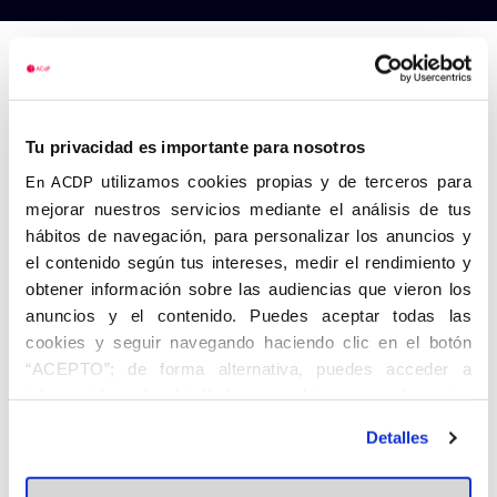
Anterior
Siguiente
Tu privacidad es importante para nosotros
utilizamos cookies propias y de terceros para
En ACDP
mejorar nuestros servicios mediante el análisis de tus
hábitos de navegación, para personalizar los anuncios y
el contenido según tus intereses, medir el rendimiento y
obtener información sobre las audiencias que vieron los
anuncios y el contenido. Puedes aceptar todas las
cookies y seguir navegando haciendo clic en el botón
“ACEPTO”; de forma alternativa, puedes acceder a
información más detallada y cambiar tus preferencias
antes de otorgar o negar tu consentimiento haciendo clic
Detalles
en el botón "Personalizar". Para más información puedes
visitar nuestra
Política de Cookies