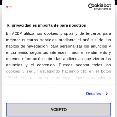
Anterior
Siguiente
Tu privacidad es importante para nosotros
utilizamos cookies propias y de terceros para
En ACDP
mejorar nuestros servicios mediante el análisis de tus
hábitos de navegación, para personalizar los anuncios y
el contenido según tus intereses, medir el rendimiento y
obtener información sobre las audiencias que vieron los
anuncios y el contenido. Puedes aceptar todas las
cookies y seguir navegando haciendo clic en el botón
“ACEPTO”; de forma alternativa, puedes acceder a
información más detallada y cambiar tus preferencias
antes de otorgar o negar tu consentimiento haciendo clic
Detalles
en el botón "Personalizar". Para más información puedes
visitar nuestra
Política de Cookies
ACEPTO
Share