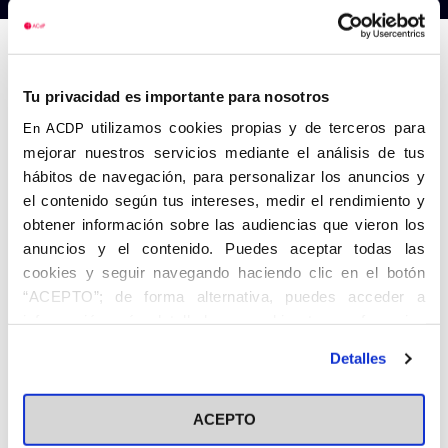
Anterior
Siguiente
Tu privacidad es importante para nosotros
utilizamos cookies propias y de terceros para
En ACDP
mejorar nuestros servicios mediante el análisis de tus
hábitos de navegación, para personalizar los anuncios y
el contenido según tus intereses, medir el rendimiento y
obtener información sobre las audiencias que vieron los
anuncios y el contenido. Puedes aceptar todas las
cookies y seguir navegando haciendo clic en el botón
“ACEPTO”; de forma alternativa, puedes acceder a
información más detallada y cambiar tus preferencias
antes de otorgar o negar tu consentimiento haciendo clic
Detalles
en el botón "Personalizar". Para más información puedes
visitar nuestra
Política de Cookies
ACEPTO
Share