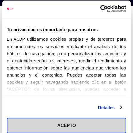
Anterior
Siguiente
Tu privacidad es importante para nosotros
utilizamos cookies propias y de terceros para
En ACDP
mejorar nuestros servicios mediante el análisis de tus
hábitos de navegación, para personalizar los anuncios y
el contenido según tus intereses, medir el rendimiento y
obtener información sobre las audiencias que vieron los
anuncios y el contenido. Puedes aceptar todas las
cookies y seguir navegando haciendo clic en el botón
“ACEPTO”; de forma alternativa, puedes acceder a
información más detallada y cambiar tus preferencias
antes de otorgar o negar tu consentimiento haciendo clic
Detalles
en el botón "Personalizar". Para más información puedes
visitar nuestra
Política de Cookies
ACEPTO
Share