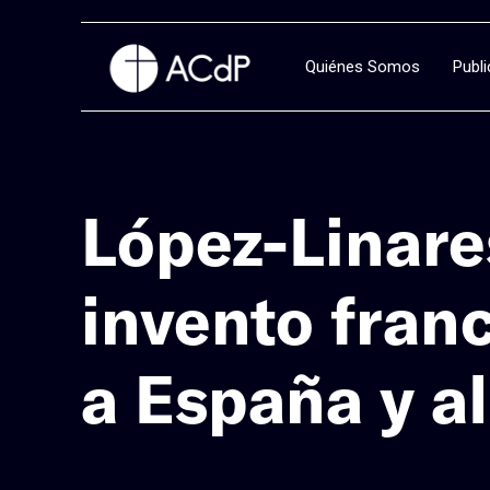
Quiénes Somos
Publ
López-Linare
invento fran
a España y a