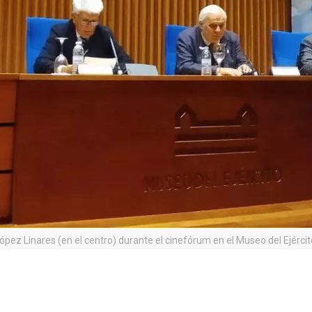
ópez Linares (en el centro) durante el cinefórum en el Museo del Ejérci