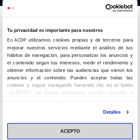
Anterior
Siguiente
Tu privacidad es importante para nosotros
utilizamos cookies propias y de terceros para
En ACDP
mejorar nuestros servicios mediante el análisis de tus
hábitos de navegación, para personalizar los anuncios y
el contenido según tus intereses, medir el rendimiento y
obtener información sobre las audiencias que vieron los
anuncios y el contenido. Puedes aceptar todas las
cookies y seguir navegando haciendo clic en el botón
“ACEPTO”; de forma alternativa, puedes acceder a
información más detallada y cambiar tus preferencias
antes de otorgar o negar tu consentimiento haciendo clic
Detalles
en el botón "Personalizar". Para más información puedes
visitar nuestra
Política de Cookies
ACEPTO
Share