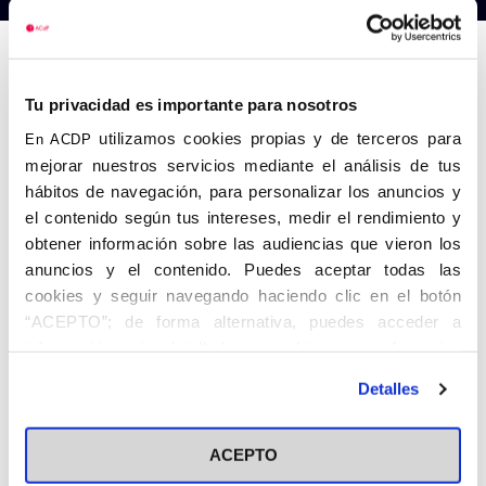
Anterior
Siguiente
Tu privacidad es importante para nosotros
utilizamos cookies propias y de terceros para
En ACDP
mejorar nuestros servicios mediante el análisis de tus
hábitos de navegación, para personalizar los anuncios y
el contenido según tus intereses, medir el rendimiento y
obtener información sobre las audiencias que vieron los
anuncios y el contenido. Puedes aceptar todas las
cookies y seguir navegando haciendo clic en el botón
“ACEPTO”; de forma alternativa, puedes acceder a
información más detallada y cambiar tus preferencias
antes de otorgar o negar tu consentimiento haciendo clic
Detalles
en el botón "Personalizar". Para más información puedes
visitar nuestra
Política de Cookies
ACEPTO
Share