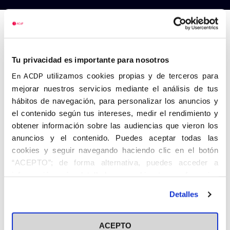
Anterior
Siguiente
Tu privacidad es importante para nosotros
utilizamos cookies propias y de terceros para
En ACDP
mejorar nuestros servicios mediante el análisis de tus
hábitos de navegación, para personalizar los anuncios y
el contenido según tus intereses, medir el rendimiento y
obtener información sobre las audiencias que vieron los
anuncios y el contenido. Puedes aceptar todas las
cookies y seguir navegando haciendo clic en el botón
“ACEPTO”; de forma alternativa, puedes acceder a
información más detallada y cambiar tus preferencias
antes de otorgar o negar tu consentimiento haciendo clic
Detalles
en el botón "Personalizar". Para más información puedes
visitar nuestra
Política de Cookies
ACEPTO