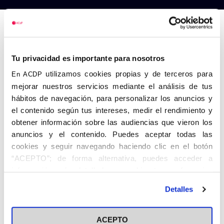
Anterior
Siguiente
Tu privacidad es importante para nosotros
utilizamos cookies propias y de terceros para
En ACDP
mejorar nuestros servicios mediante el análisis de tus
hábitos de navegación, para personalizar los anuncios y
el contenido según tus intereses, medir el rendimiento y
obtener información sobre las audiencias que vieron los
anuncios y el contenido. Puedes aceptar todas las
cookies y seguir navegando haciendo clic en el botón
“ACEPTO”; de forma alternativa, puedes acceder a
información más detallada y cambiar tus preferencias
antes de otorgar o negar tu consentimiento haciendo clic
Detalles
en el botón "Personalizar". Para más información puedes
visitar nuestra
Política de Cookies
ACEPTO