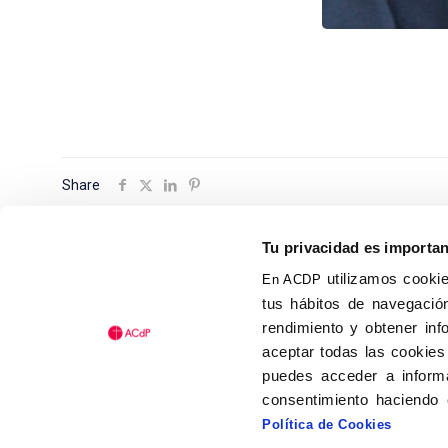
Share
Tu privacidad es importa
utilizamos cookie
En ACDP
tus hábitos de navegación
Calle Isaac Peral, 58 C.P.: 2
rendimiento y obtener inf
Tel (+34) 91 456 63 27
aceptar todas las cookies
Fax: (+34) 91 535 19 98
puedes acceder a informa
acdp@acdp.es
consentimiento haciendo 
Política de Cookies