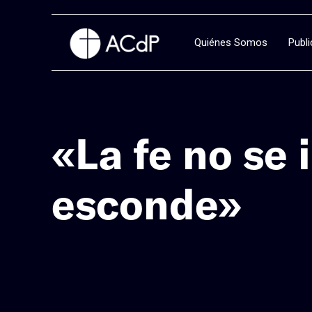
Quiénes Somos
Publ
«La fe no se
esconde»