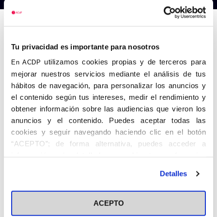
Anterior
Siguiente
Tu privacidad es importante para nosotros
utilizamos cookies propias y de terceros para
En ACDP
mejorar nuestros servicios mediante el análisis de tus
hábitos de navegación, para personalizar los anuncios y
el contenido según tus intereses, medir el rendimiento y
obtener información sobre las audiencias que vieron los
anuncios y el contenido. Puedes aceptar todas las
cookies y seguir navegando haciendo clic en el botón
“ACEPTO”; de forma alternativa, puedes acceder a
información más detallada y cambiar tus preferencias
antes de otorgar o negar tu consentimiento haciendo clic
Detalles
en el botón "Personalizar". Para más información puedes
visitar nuestra
Política de Cookies
ACEPTO
Share