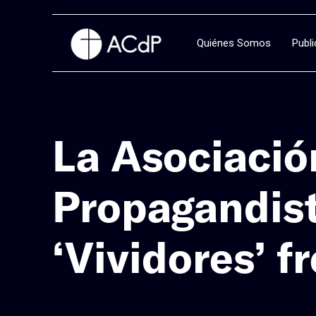
Quiénes Somos
Publ
La Asociació
Propagandist
‘Vividores’ f