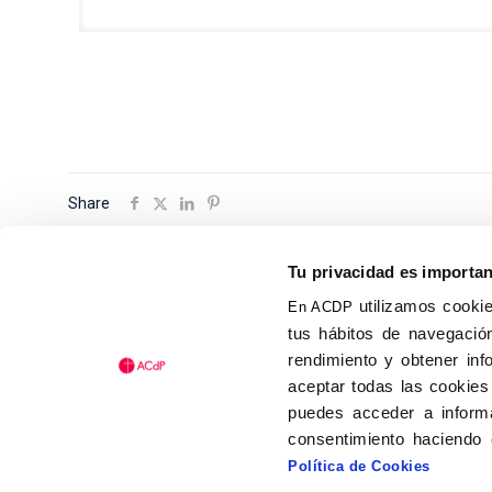
Share
Tu privacidad es importa
utilizamos cookie
En ACDP
tus hábitos de navegación
Calle Isaac Peral, 58 C.P.: 2
rendimiento y obtener inf
Tel (+34) 91 456 63 27
aceptar todas las cookies
Fax: (+34) 91 535 19 98
puedes acceder a informa
acdp@acdp.es
consentimiento haciendo 
Política de Cookies