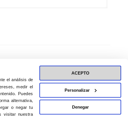
ACEPTO
te el análisis de
ereses, medir el
Personalizar
ontenido. Puedes
ión a eventos
Política de privacidad de RRSS
rma alternativa,
Política de cookies
Denegar
rgar o negar tu
 visitar nuestra
DISEÑO WEB:
BULEBOO ESTUDIO