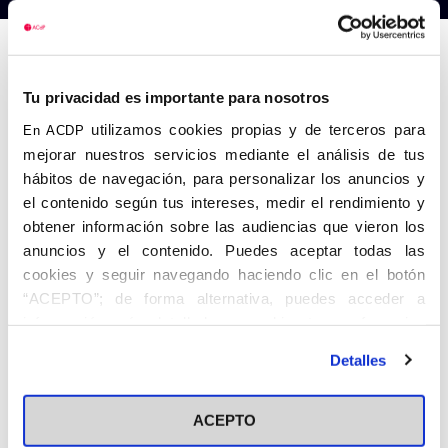
Anterior
Siguiente
Tu privacidad es importante para nosotros
utilizamos cookies propias y de terceros para
En ACDP
mejorar nuestros servicios mediante el análisis de tus
hábitos de navegación, para personalizar los anuncios y
el contenido según tus intereses, medir el rendimiento y
obtener información sobre las audiencias que vieron los
anuncios y el contenido. Puedes aceptar todas las
cookies y seguir navegando haciendo clic en el botón
“ACEPTO”; de forma alternativa, puedes acceder a
información más detallada y cambiar tus preferencias
antes de otorgar o negar tu consentimiento haciendo clic
Detalles
en el botón "Personalizar". Para más información puedes
visitar nuestra
Política de Cookies
ACEPTO
Share