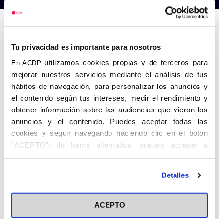
Anterior
Siguiente
Tu privacidad es importante para nosotros
utilizamos cookies propias y de terceros para
En ACDP
mejorar nuestros servicios mediante el análisis de tus
hábitos de navegación, para personalizar los anuncios y
el contenido según tus intereses, medir el rendimiento y
obtener información sobre las audiencias que vieron los
anuncios y el contenido. Puedes aceptar todas las
cookies y seguir navegando haciendo clic en el botón
“ACEPTO”; de forma alternativa, puedes acceder a
información más detallada y cambiar tus preferencias
antes de otorgar o negar tu consentimiento haciendo clic
Detalles
en el botón "Personalizar". Para más información puedes
visitar nuestra
Política de Cookies
ACEPTO
Share