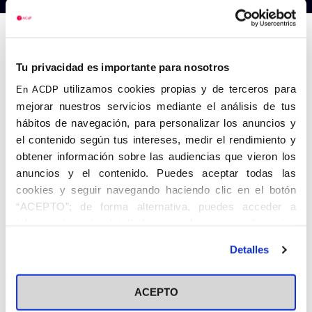
Anterior
Siguiente
Tu privacidad es importante para nosotros
utilizamos cookies propias y de terceros para
En ACDP
mejorar nuestros servicios mediante el análisis de tus
hábitos de navegación, para personalizar los anuncios y
el contenido según tus intereses, medir el rendimiento y
obtener información sobre las audiencias que vieron los
anuncios y el contenido. Puedes aceptar todas las
cookies y seguir navegando haciendo clic en el botón
“ACEPTO”; de forma alternativa, puedes acceder a
información más detallada y cambiar tus preferencias
antes de otorgar o negar tu consentimiento haciendo clic
Detalles
en el botón "Personalizar". Para más información puedes
visitar nuestra
Política de Cookies
ACEPTO
Share