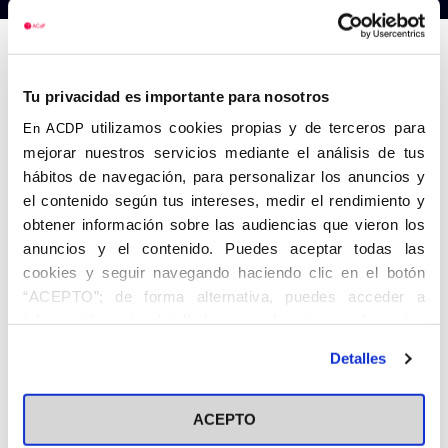
Anterior
Siguiente
Tu privacidad es importante para nosotros
utilizamos cookies propias y de terceros para
En ACDP
mejorar nuestros servicios mediante el análisis de tus
hábitos de navegación, para personalizar los anuncios y
el contenido según tus intereses, medir el rendimiento y
obtener información sobre las audiencias que vieron los
anuncios y el contenido. Puedes aceptar todas las
cookies y seguir navegando haciendo clic en el botón
“ACEPTO”; de forma alternativa, puedes acceder a
información más detallada y cambiar tus preferencias
antes de otorgar o negar tu consentimiento haciendo clic
Detalles
en el botón "Personalizar". Para más información puedes
visitar nuestra
Política de Cookies
ACEPTO
Share