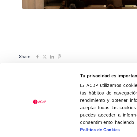
Share
Tu privacidad es importa
utilizamos cookie
En ACDP
tus hábitos de navegación
Calle Isaac Peral, 58 C.P.: 2
rendimiento y obtener inf
Tel (+34) 91 456 63 27
aceptar todas las cookies
Fax: (+34) 91 535 19 98
puedes acceder a informa
acdp@acdp.es
consentimiento haciendo 
Política de Cookies