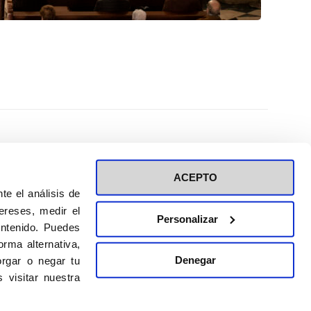
ACEPTO
te el análisis de
ereses, medir el
Personalizar
ontenido. Puedes
ión a eventos
Política de privacidad de RRSS
rma alternativa,
Política de cookies
Denegar
rgar o negar tu
 visitar nuestra
DISEÑO WEB:
BULEBOO ESTUDIO