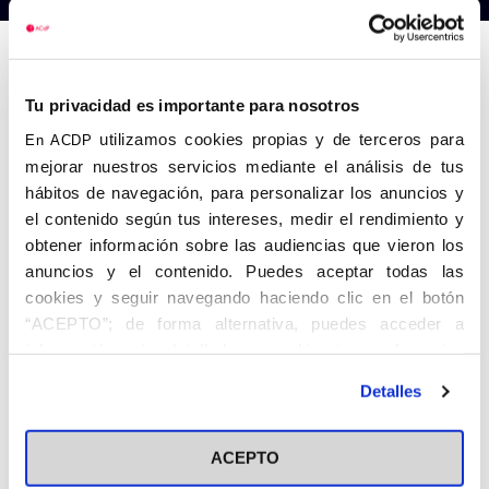
Anterior
Siguiente
Tu privacidad es importante para nosotros
utilizamos cookies propias y de terceros para
En ACDP
mejorar nuestros servicios mediante el análisis de tus
hábitos de navegación, para personalizar los anuncios y
el contenido según tus intereses, medir el rendimiento y
obtener información sobre las audiencias que vieron los
anuncios y el contenido. Puedes aceptar todas las
cookies y seguir navegando haciendo clic en el botón
“ACEPTO”; de forma alternativa, puedes acceder a
información más detallada y cambiar tus preferencias
antes de otorgar o negar tu consentimiento haciendo clic
Detalles
en el botón "Personalizar". Para más información puedes
visitar nuestra
Política de Cookies
ACEPTO
Share