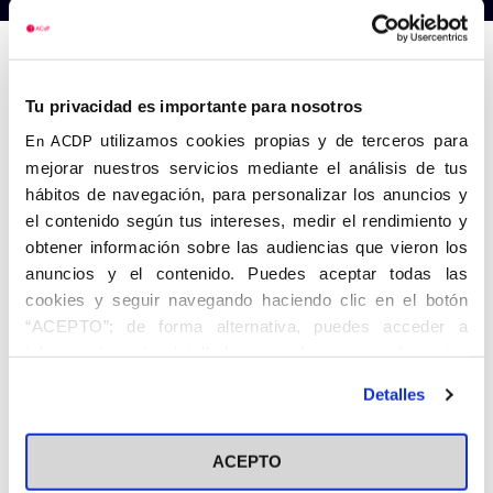
Anterior
Siguiente
Tu privacidad es importante para nosotros
utilizamos cookies propias y de terceros para
En ACDP
mejorar nuestros servicios mediante el análisis de tus
hábitos de navegación, para personalizar los anuncios y
el contenido según tus intereses, medir el rendimiento y
obtener información sobre las audiencias que vieron los
anuncios y el contenido. Puedes aceptar todas las
cookies y seguir navegando haciendo clic en el botón
“ACEPTO”; de forma alternativa, puedes acceder a
información más detallada y cambiar tus preferencias
antes de otorgar o negar tu consentimiento haciendo clic
Detalles
en el botón "Personalizar". Para más información puedes
visitar nuestra
Política de Cookies
ACEPTO
Share