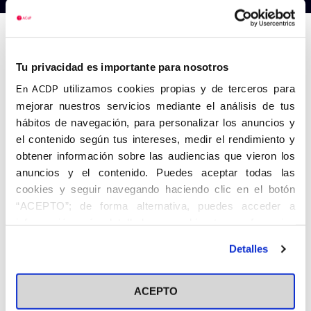
Anterior
Siguiente
Tu privacidad es importante para nosotros
utilizamos cookies propias y de terceros para
En ACDP
mejorar nuestros servicios mediante el análisis de tus
hábitos de navegación, para personalizar los anuncios y
el contenido según tus intereses, medir el rendimiento y
obtener información sobre las audiencias que vieron los
anuncios y el contenido. Puedes aceptar todas las
cookies y seguir navegando haciendo clic en el botón
“ACEPTO”; de forma alternativa, puedes acceder a
información más detallada y cambiar tus preferencias
antes de otorgar o negar tu consentimiento haciendo clic
Detalles
en el botón "Personalizar". Para más información puedes
visitar nuestra
Política de Cookies
ACEPTO
Share