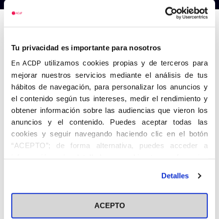
Anterior
Siguiente
Tu privacidad es importante para nosotros
utilizamos cookies propias y de terceros para
En ACDP
mejorar nuestros servicios mediante el análisis de tus
hábitos de navegación, para personalizar los anuncios y
el contenido según tus intereses, medir el rendimiento y
obtener información sobre las audiencias que vieron los
anuncios y el contenido. Puedes aceptar todas las
cookies y seguir navegando haciendo clic en el botón
“ACEPTO”; de forma alternativa, puedes acceder a
información más detallada y cambiar tus preferencias
antes de otorgar o negar tu consentimiento haciendo clic
Detalles
en el botón "Personalizar". Para más información puedes
visitar nuestra
Política de Cookies
ACEPTO
Share