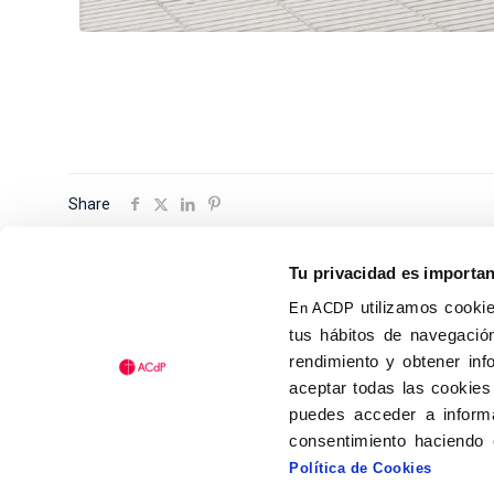
Share
Tu privacidad es importa
utilizamos cookie
En ACDP
tus hábitos de navegación
Calle Isaac Peral, 58 C.P.: 2
rendimiento y obtener inf
Tel (+34) 91 456 63 27
aceptar todas las cookies
Fax: (+34) 91 535 19 98
puedes acceder a informa
acdp@acdp.es
consentimiento haciendo 
Política de Cookies