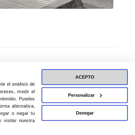
ACEPTO
te el análisis de
ereses, medir el
Personalizar
ontenido. Puedes
ión a eventos
Política de privacidad de RRSS
rma alternativa,
Política de cookies
Denegar
rgar o negar tu
 visitar nuestra
DISEÑO WEB:
BULEBOO ESTUDIO