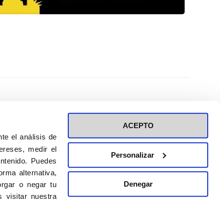
ACEPTO
te el análisis de
ereses, medir el
Personalizar
ontenido. Puedes
ión a eventos
Política de privacidad de RRSS
rma alternativa,
Política de cookies
Denegar
rgar o negar tu
 visitar nuestra
DISEÑO WEB:
BULEBOO ESTUDIO