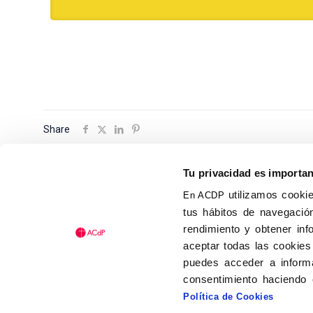
Share
Tu privacidad es importa
utilizamos cookie
En ACDP
tus hábitos de navegación
Calle Isaac Peral, 58 C.P.: 2
rendimiento y obtener inf
Tel (+34) 91 456 63 27
aceptar todas las cookies
Fax: (+34) 91 535 19 98
puedes acceder a informa
acdp@acdp.es
consentimiento haciendo 
Política de Cookies