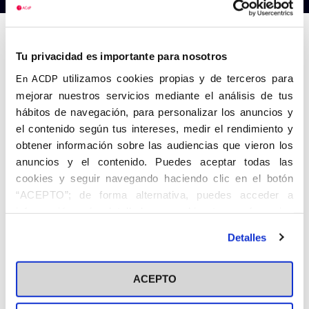
Anterior
Siguiente
Tu privacidad es importante para nosotros
utilizamos cookies propias y de terceros para
En ACDP
mejorar nuestros servicios mediante el análisis de tus
hábitos de navegación, para personalizar los anuncios y
el contenido según tus intereses, medir el rendimiento y
obtener información sobre las audiencias que vieron los
anuncios y el contenido. Puedes aceptar todas las
cookies y seguir navegando haciendo clic en el botón
“ACEPTO”; de forma alternativa, puedes acceder a
información más detallada y cambiar tus preferencias
antes de otorgar o negar tu consentimiento haciendo clic
Detalles
en el botón "Personalizar". Para más información puedes
visitar nuestra
Política de Cookies
ACEPTO
Share