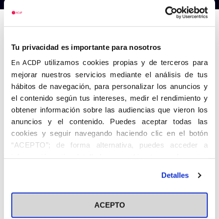
Anterior
Siguiente
Tu privacidad es importante para nosotros
utilizamos cookies propias y de terceros para
En ACDP
mejorar nuestros servicios mediante el análisis de tus
hábitos de navegación, para personalizar los anuncios y
el contenido según tus intereses, medir el rendimiento y
obtener información sobre las audiencias que vieron los
anuncios y el contenido. Puedes aceptar todas las
cookies y seguir navegando haciendo clic en el botón
“ACEPTO”; de forma alternativa, puedes acceder a
información más detallada y cambiar tus preferencias
antes de otorgar o negar tu consentimiento haciendo clic
Detalles
en el botón "Personalizar". Para más información puedes
visitar nuestra
Política de Cookies
ACEPTO
Share