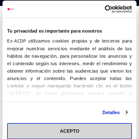
Anterior
Siguiente
Tu privacidad es importante para nosotros
utilizamos cookies propias y de terceros para
En ACDP
mejorar nuestros servicios mediante el análisis de tus
hábitos de navegación, para personalizar los anuncios y
el contenido según tus intereses, medir el rendimiento y
obtener información sobre las audiencias que vieron los
anuncios y el contenido. Puedes aceptar todas las
cookies y seguir navegando haciendo clic en el botón
“ACEPTO”; de forma alternativa, puedes acceder a
información más detallada y cambiar tus preferencias
antes de otorgar o negar tu consentimiento haciendo clic
Detalles
en el botón "Personalizar". Para más información puedes
visitar nuestra
Política de Cookies
ACEPTO
Share