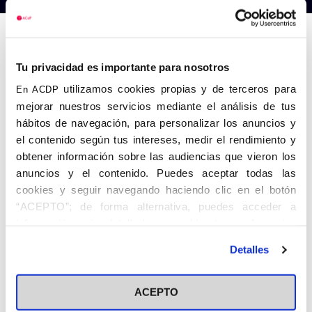
Anterior
Siguiente
Tu privacidad es importante para nosotros
utilizamos cookies propias y de terceros para
En ACDP
mejorar nuestros servicios mediante el análisis de tus
hábitos de navegación, para personalizar los anuncios y
el contenido según tus intereses, medir el rendimiento y
obtener información sobre las audiencias que vieron los
anuncios y el contenido. Puedes aceptar todas las
cookies y seguir navegando haciendo clic en el botón
“ACEPTO”; de forma alternativa, puedes acceder a
información más detallada y cambiar tus preferencias
antes de otorgar o negar tu consentimiento haciendo clic
Detalles
en el botón "Personalizar". Para más información puedes
visitar nuestra
Política de Cookies
ACEPTO
Share