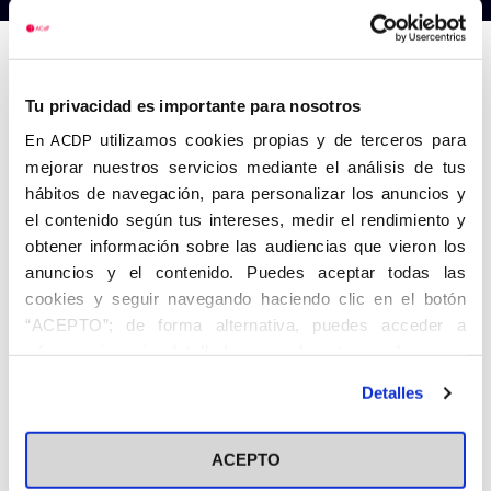
Anterior
Siguiente
Tu privacidad es importante para nosotros
utilizamos cookies propias y de terceros para
En ACDP
mejorar nuestros servicios mediante el análisis de tus
hábitos de navegación, para personalizar los anuncios y
el contenido según tus intereses, medir el rendimiento y
obtener información sobre las audiencias que vieron los
anuncios y el contenido. Puedes aceptar todas las
cookies y seguir navegando haciendo clic en el botón
“ACEPTO”; de forma alternativa, puedes acceder a
información más detallada y cambiar tus preferencias
antes de otorgar o negar tu consentimiento haciendo clic
Detalles
en el botón "Personalizar". Para más información puedes
visitar nuestra
Política de Cookies
ACEPTO
Share