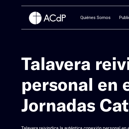
Quiénes Somos
Publ
Talavera reiv
personal en e
Jornadas Cat
Talavera reivindica la auténtica conexión personal en e