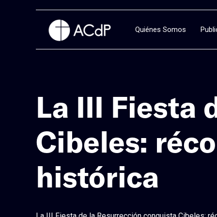
Quiénes Somos
Publ
La III Fiesta
Cibeles: réco
histórica
La III Fiesta de la Resurrección conquista Cibeles: ré