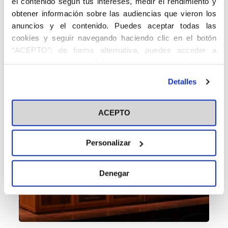
el contenido según tus intereses, medir el rendimiento y
obtener información sobre las audiencias que vieron los
anuncios y el contenido. Puedes aceptar todas las
cookies y seguir navegando haciendo clic en el botón
“ACEPTO”; de forma alternativa, puedes acceder a
información más detallada y cambiar tus preferencias
antes de otorgar o negar tu consentimiento haciendo clic
Detalles
en el botón "Personalizar". Para más información puedes
visitar nuestra
Política de Cookies
ACEPTO
Personalizar
Denegar