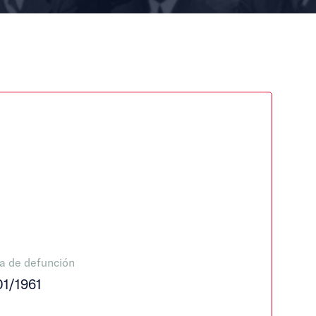
a de defunción
01/1961