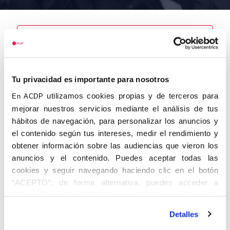
Nombre
Tu privacidad es importante para nosotros
Zoido Díaz,
Antonio
utilizamos cookies propias y de terceros para
En ACDP
mejorar nuestros servicios mediante el análisis de tus
hábitos de navegación, para personalizar los anuncios y
el contenido según tus intereses, medir el rendimiento y
obtener información sobre las audiencias que vieron los
Autor
Fecha de
Fecha de
nacimiento
defunción
anuncios y el contenido. Puedes aceptar todas las
13/05/1913
cookies y seguir navegando haciendo clic en el botón
Centro de
“ACEPTO”; de forma alternativa, puedes acceder a
adscripción
Lugar de
información más detallada y cambiar tus preferencias
defunción
Lugar de
antes de otorgar o negar tu consentimiento haciendo clic
nacimiento
Detalles
en el botón "Personalizar". Para más información puedes