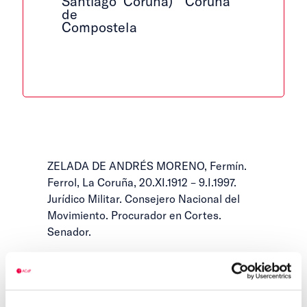
Santiago
Coruña)
Coruña
de
Compostela
ZELADA DE ANDRÉS MORENO, Fermín.
Ferrol, La Coruña, 20.XI.1912 – 9.I.1997.
Jurídico Militar. Consejero Nacional del
Movimiento. Procurador en Cortes.
Senador.
Teniente Auditor de la Armada en 1937. En
1940 ocupó el puesto de Delegado de
Trabajo en La Coruña hasta 1944. Fue