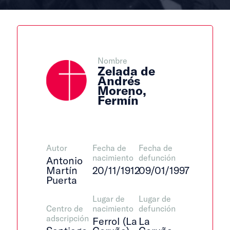
Nombre
Zelada de
Andrés
Moreno,
Fermín
Autor
Fecha de
Fecha de
nacimiento
defunción
Antonio
Martín
20/11/1912
09/01/1997
Puerta
Lugar de
Lugar de
Centro de
nacimiento
defunción
adscripción
Ferrol (La
La