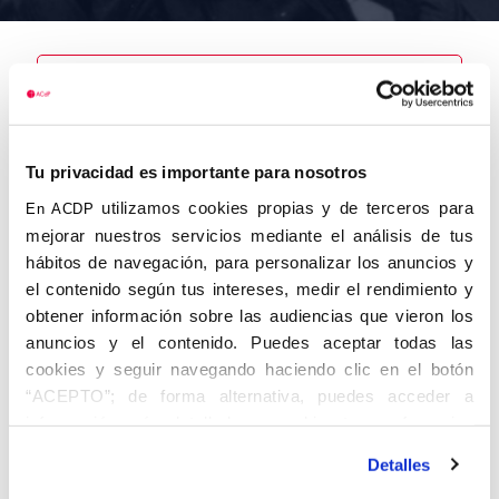
Nombre
Tu privacidad es importante para nosotros
Vives Jordán,
Luis
utilizamos cookies propias y de terceros para
En ACDP
mejorar nuestros servicios mediante el análisis de tus
hábitos de navegación, para personalizar los anuncios y
el contenido según tus intereses, medir el rendimiento y
obtener información sobre las audiencias que vieron los
Autor
Fecha de
Fecha de
nacimiento
defunción
anuncios y el contenido. Puedes aceptar todas las
30/06/1920
cookies y seguir navegando haciendo clic en el botón
Centro de
“ACEPTO”; de forma alternativa, puedes acceder a
adscripción
Lugar de
información más detallada y cambiar tus preferencias
defunción
Lugar de
antes de otorgar o negar tu consentimiento haciendo clic
nacimiento
Detalles
en el botón "Personalizar". Para más información puedes