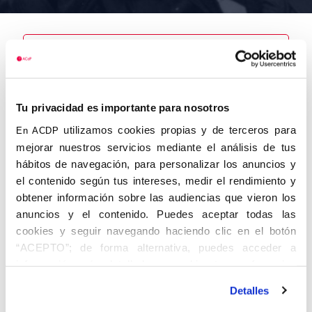
Nombre
Villanueva,
Tu privacidad es importante para nosotros
Fernando
Benito
utilizamos cookies propias y de terceros para
En ACDP
mejorar nuestros servicios mediante el análisis de tus
hábitos de navegación, para personalizar los anuncios y
el contenido según tus intereses, medir el rendimiento y
obtener información sobre las audiencias que vieron los
Autor
Fecha de
Fecha de
nacimiento
defunción
anuncios y el contenido. Puedes aceptar todas las
01/11/1936
cookies y seguir navegando haciendo clic en el botón
Centro de
“ACEPTO”; de forma alternativa, puedes acceder a
adscripción
Lugar de
información más detallada y cambiar tus preferencias
nacimiento
Lugar de
antes de otorgar o negar tu consentimiento haciendo clic
defunción
Detalles
en el botón "Personalizar". Para más información puedes