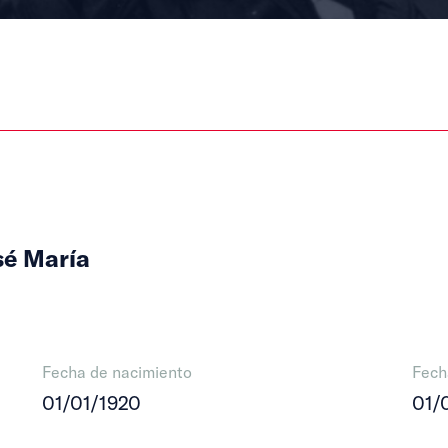
sé María
Fecha de nacimiento
Fech
01/01/1920
01/