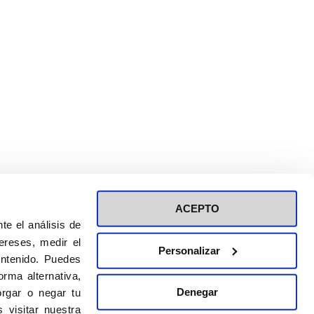
ACEPTO
te el análisis de
ereses, medir el
Personalizar
ontenido. Puedes
ión a eventos
Política de privacidad de RRSS
rma alternativa,
Política de cookies
Denegar
rgar o negar tu
 visitar nuestra