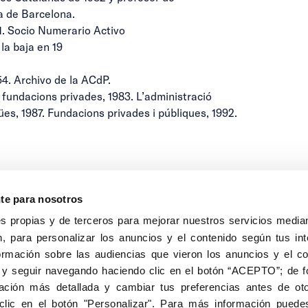
a de Barcelona.
41. Socio Numerario Activo
la baja en 19
4. Archivo de la ACdP.
 fundacions privades, 1983. L’administració
igües, 1987. Fundacions privades i públiques, 1992.
nte para nosotros
s propias y de terceros para mejorar nuestros servicios median
, para personalizar los anuncios y el contenido según tus int
8040, Madrid
ormación sobre las audiencias que vieron los anuncios y el c
Aviso Legal
Inscripc
 y seguir navegando haciendo clic en el botón “ACEPTO”; de fo
ción más detallada y cambiar tus preferencias antes de oto
clic en el botón "Personalizar". Para más información puedes