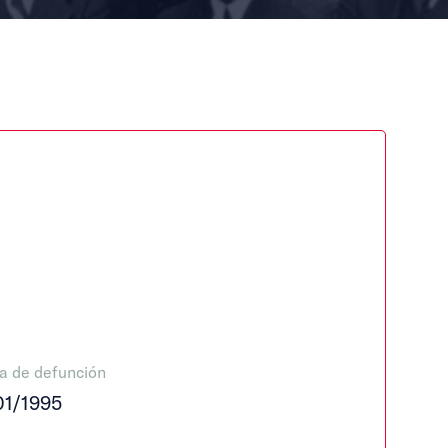
a de defunción
01/1995