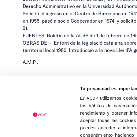
Derecho Administrativo en la Universidad Autónom
Solicitó el ingreso en el Centro de Barcelona en 19
en 1955, pasó a socio Cooperador en 1974, y solicitó 
91.
FUENTES: Boletín de la ACdP de 1 de febrero de 195
OBRAS DE ~: Entorn de la legislació catalana sobre
territorial local,1985. Introducció a la nova Llei d’A
A.M.P .
Tu privacidad es importa
utilizamos cookie
En ACDP
tus hábitos de navegación
Calle Isaac Peral, 58 C.P.: 2
rendimiento y obtener inf
Tel (+34) 91 456 63 27
aceptar todas las cookies
Fax: (+34) 91 535 19 98
puedes acceder a informa
acdp@acdp.es
consentimiento haciendo 