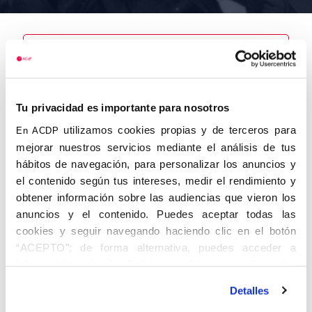
Nombre
Tu privacidad es importante para nosotros
Vicente, Pérez
Laborda
utilizamos cookies propias y de terceros para
En ACDP
mejorar nuestros servicios mediante el análisis de tus
hábitos de navegación, para personalizar los anuncios y
el contenido según tus intereses, medir el rendimiento y
obtener información sobre las audiencias que vieron los
Autor
Fecha de
Fecha de
nacimiento
defunción
anuncios y el contenido. Puedes aceptar todas las
28/08/1900
cookies y seguir navegando haciendo clic en el botón
Centro de
“ACEPTO”; de forma alternativa, puedes acceder a
adscripción
Lugar de
información más detallada y cambiar tus preferencias
defunción
Lugar de
antes de otorgar o negar tu consentimiento haciendo clic
nacimiento
Detalles
en el botón "Personalizar". Para más información puedes