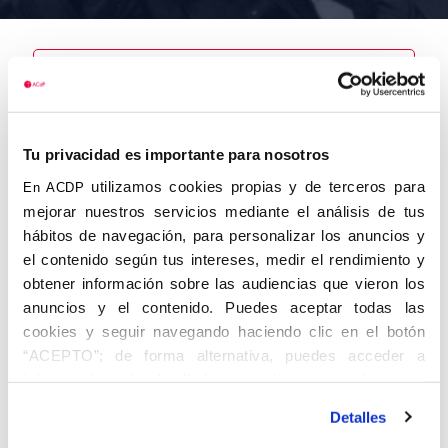
Nombre
Vicente
Tu privacidad es importante para nosotros
Jordana,
María Isabel
utilizamos cookies propias y de terceros para
En ACDP
mejorar nuestros servicios mediante el análisis de tus
hábitos de navegación, para personalizar los anuncios y
el contenido según tus intereses, medir el rendimiento y
obtener información sobre las audiencias que vieron los
Autor
Fecha de
Fecha de
nacimiento
defunción
anuncios y el contenido. Puedes aceptar todas las
14/11/1926
16/02/2003
cookies y seguir navegando haciendo clic en el botón
Centro de
“ACEPTO”; de forma alternativa, puedes acceder a
adscripción
información más detallada y cambiar tus preferencias
Lugar de
Lugar de
antes de otorgar o negar tu consentimiento haciendo clic
nacimiento
defunción
Detalles
en el botón "Personalizar". Para más información puedes