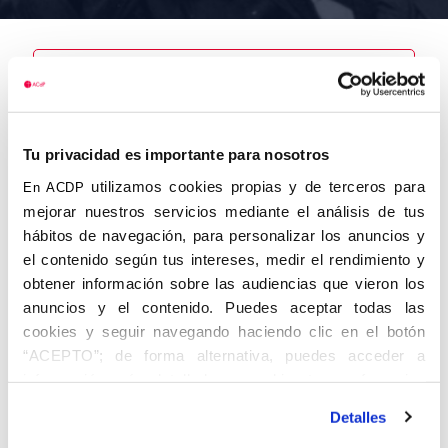
Nombre
Tu privacidad es importante para nosotros
Vergara Ruiz,
José
utilizamos cookies propias y de terceros para
En ACDP
mejorar nuestros servicios mediante el análisis de tus
hábitos de navegación, para personalizar los anuncios y
el contenido según tus intereses, medir el rendimiento y
obtener información sobre las audiencias que vieron los
Autor
Fecha de
Fecha de
nacimiento
defunción
anuncios y el contenido. Puedes aceptar todas las
09/01/1913
cookies y seguir navegando haciendo clic en el botón
Centro de
“ACEPTO”; de forma alternativa, puedes acceder a
adscripción
Lugar de
información más detallada y cambiar tus preferencias
defunción
Lugar de
antes de otorgar o negar tu consentimiento haciendo clic
nacimiento
Detalles
en el botón "Personalizar". Para más información puedes