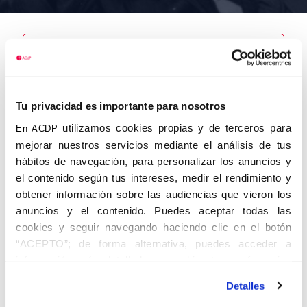
Nombre
Varela
Tu privacidad es importante para nosotros
Aymerich,
Ramón
utilizamos cookies propias y de terceros para
En ACDP
mejorar nuestros servicios mediante el análisis de tus
hábitos de navegación, para personalizar los anuncios y
el contenido según tus intereses, medir el rendimiento y
obtener información sobre las audiencias que vieron los
Autor
Fecha de
Fecha de
nacimiento
defunción
anuncios y el contenido. Puedes aceptar todas las
01/01/1909
cookies y seguir navegando haciendo clic en el botón
Centro de
“ACEPTO”; de forma alternativa, puedes acceder a
adscripción
Lugar de
información más detallada y cambiar tus preferencias
defunción
Lugar de
antes de otorgar o negar tu consentimiento haciendo clic
nacimiento
Detalles
en el botón "Personalizar". Para más información puedes