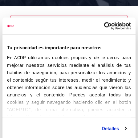
Nombre
Tu privacidad es importante para nosotros
Soto Limeses,
Federico
utilizamos cookies propias y de terceros para
En ACDP
mejorar nuestros servicios mediante el análisis de tus
hábitos de navegación, para personalizar los anuncios y
el contenido según tus intereses, medir el rendimiento y
obtener información sobre las audiencias que vieron los
Autor
Fecha de
Fecha de
nacimiento
defunción
anuncios y el contenido. Puedes aceptar todas las
01/01/1914
cookies y seguir navegando haciendo clic en el botón
Centro de
“ACEPTO”; de forma alternativa, puedes acceder a
adscripción
Lugar de
información más detallada y cambiar tus preferencias
defunción
La
Lugar de
Coruña
antes de otorgar o negar tu consentimiento haciendo clic
nacimiento
Detalles
en el botón "Personalizar". Para más información puedes