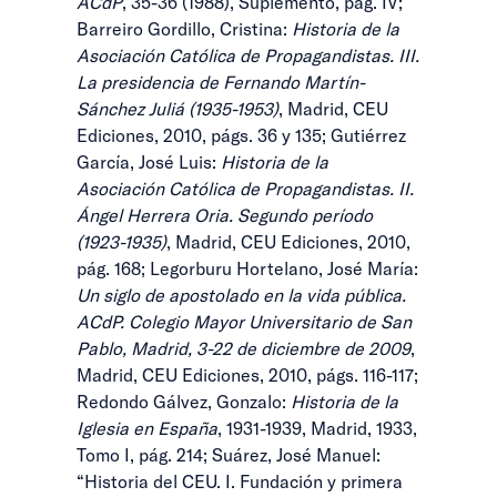
ACdP
, 35-36 (1988), Suplemento, pág. IV;
Barreiro Gordillo, Cristina:
Historia de la
Asociación Católica de Propagandistas. III.
La presidencia de Fernando Martín-
Sánchez Juliá (1935-1953)
, Madrid, CEU
Ediciones, 2010, págs. 36 y 135; Gutiérrez
García, José Luis:
Historia de la
Asociación Católica de Propagandistas. II.
Ángel Herrera Oria. Segundo período
(1923-1935)
, Madrid, CEU Ediciones, 2010,
pág. 168; Legorburu Hortelano, José María:
Un siglo de apostolado en la vida pública.
ACdP. Colegio Mayor Universitario de San
Pablo, Madrid, 3-22 de diciembre de 2009
,
Madrid, CEU Ediciones, 2010, págs. 116-117;
Redondo Gálvez, Gonzalo:
Historia de la
Iglesia en España
, 1931-1939, Madrid, 1933,
Tomo I, pág. 214; Suárez, José Manuel:
“Historia del CEU. I. Fundación y primera