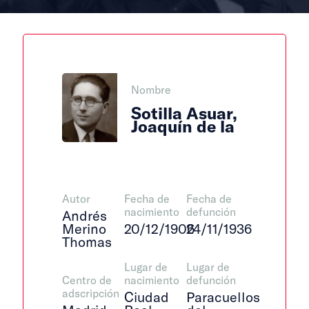
Nombre
Sotilla Asuar,
Joaquín de la
Autor
Fecha de
Fecha de
nacimiento
defunción
Andrés
Merino
20/12/1906
24/11/1936
Thomas
Lugar de
Lugar de
Centro de
nacimiento
defunción
adscripción
Ciudad
Paracuellos