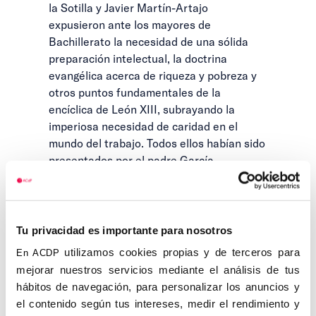
la Sotilla y Javier Martín-Artajo
expusieron ante los mayores de
Bachillerato la necesidad de una sólida
preparación intelectual, la doctrina
evangélica acerca de riqueza y pobreza y
otros puntos fundamentales de la
encíclica de León XIII, subrayando la
imperiosa necesidad de caridad en el
mundo del trabajo. Todos ellos habían sido
presentados por el padre García-
Polavieja, SJ.
En sucesivos boletines
A.C.N. de P.
sería
mencionado como numerario presente en
Tu privacidad es importante para nosotros
retiros espirituales y asambleas. Pocos
utilizamos cookies propias y de terceros para
En ACDP
días después de asistir a la inauguración y
mejorar nuestros servicios mediante el análisis de tus
bendición de la Casa de San Pablo, en la
hábitos de navegación, para personalizar los anuncios y
madrileña calle Alfonso XI, el último día de
el contenido según tus intereses, medir el rendimiento y
mayo de 1932, viajaba a Ciudad Real para