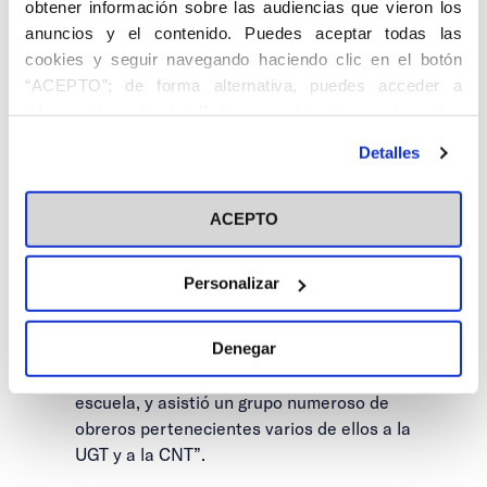
obtener información sobre las audiencias que vieron los
impartir la primera de las siete
anuncios y el contenido. Puedes aceptar todas las
conferencias sociales organizadas con el
cookies y seguir navegando haciendo clic en el botón
fin de fundar un sindicato obrero de
“ACEPTO”; de forma alternativa, puedes acceder a
orientación cristiana. El 6 de junio
información más detallada y cambiar tus preferencias
disertaba sobre “La cuestión obrera en la
antes de otorgar o negar tu consentimiento haciendo clic
actualidad y doctrinas sociales”, un tema
Detalles
en el botón "Personalizar". Para más información puedes
introductorio que daba paso a los que se
visitar nuestra
Política de Cookies
desarrollarían en las siguientes jornadas,
con la participación de otros
ACEPTO
propagandistas como Manuel Aparici,
Tomás Cerro o Alberto Martín-Artajo. Las
Personalizar
charlas, en las que se explicaron nociones
sobre derechos y deberes del trabajador,
Denegar
el salario o el paro se impartieron, como
informó el boletín “en el local de una
escuela, y asistió un grupo numeroso de
obreros pertenecientes varios de ellos a la
UGT y a la CNT”.