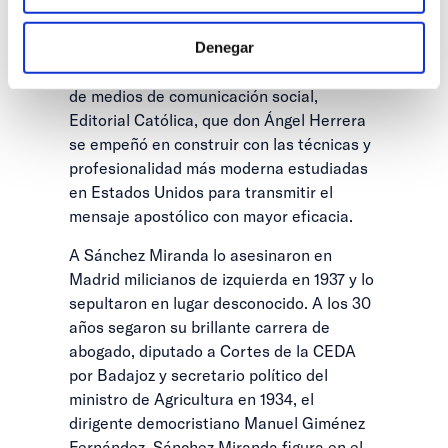
antes de que el diario apareciera por
primera vez, el 1 de Enero de 1933. Un
Denegar
nuevo eslabón de la gran cadena regional
de medios de comunicación social,
Editorial Católica, que don Ángel Herrera
se empeñó en construir con las técnicas y
profesionalidad más moderna estudiadas
en Estados Unidos para transmitir el
mensaje apostólico con mayor eficacia.
A Sánchez Miranda lo asesinaron en
Madrid milicianos de izquierda en 1937 y lo
sepultaron en lugar desconocido. A los 30
años segaron su brillante carrera de
abogado, diputado a Cortes de la CEDA
por Badajoz y secretario político del
ministro de Agricultura en 1934, el
dirigente democristiano Manuel Giménez
Fernández. Sánchez Miranda figura en el