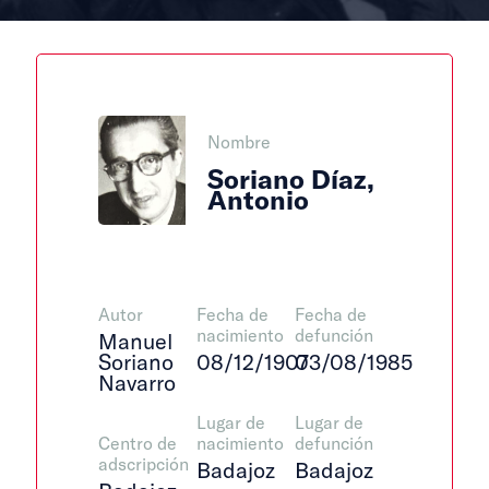
Nombre
Soriano Díaz,
Antonio
Autor
Fecha de
Fecha de
nacimiento
defunción
Manuel
Soriano
08/12/1907
03/08/1985
Navarro
Lugar de
Lugar de
Centro de
nacimiento
defunción
adscripción
Badajoz
Badajoz