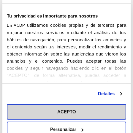
amistad con Francisco de Asís Sánchez
Miranda, miembro de la A.C.N. de P.,
Tu privacidad es importante para nosotros
paisano, también de 1907, compañero en la
utilizamos cookies propias y de terceros para
En ACDP
redacción de
El Correo Extremeño
,
mejorar nuestros servicios mediante el análisis de tus
correligionarios en Juventud Católica que
hábitos de navegación, para personalizar los anuncios y
ambos fundaron en Badajoz.
el contenido según tus intereses, medir el rendimiento y
Compartieron la defensa del Evangelio y
obtener información sobre las audiencias que vieron los
el apostolado, así como críticas a la
anuncios y el contenido. Puedes aceptar todas las
masonería y el comunismo en artículos en
cookies y seguir navegando haciendo clic en el botón
ese periódico y en actos públicos. A
“ACEPTO”; de forma alternativa, puedes acceder a
propuesta de Sánchez Miranda, Soriano
información más detallada y cambiar tus preferencias
ofreció el homenaje que recibió en
antes de otorgar o negar tu consentimiento haciendo clic
Badajoz José María Valiente, fundador de
Detalles
en el botón "Personalizar". Para más información puedes
Juventud Católica de España en 1927 que
visitar nuestra
se asoció en 1931 con Acción Católica,
Política de Cookies
organización de laicos impulsada por don
ACEPTO
Ángel Herrera. Poco después de aquel
homenaje Soriano fue contratado como
Personalizar
redactor del periódico
Hoy
, quince días