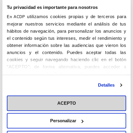
Onteniente
(Valencia)
Tu privacidad es importante para nosotros
utilizamos cookies propias y de terceros para
En ACDP
mejorar nuestros servicios mediante el análisis de tus
hábitos de navegación, para personalizar los anuncios y
el contenido según tus intereses, medir el rendimiento y
obtener información sobre las audiencias que vieron los
anuncios y el contenido. Puedes aceptar todas las
cookies y seguir navegando haciendo clic en el botón
SOLS GARCÍA, Pedro. Chelva (Valencia),
“ACEPTO”; de forma alternativa, puedes acceder a
2.VI.1909. Notario.
información más detallada y cambiar tus preferencias
antes de otorgar o negar tu consentimiento haciendo clic
Licenciado en Derecho obtuvo por
Detalles
en el botón "Personalizar". Para más información puedes
oposición plaza de notario. Fue en 1931
visitar nuestra
Política de Cookies
Delegado de Propaganda de la Juventud
ACEPTO
Monárquica Valenciana y en 1932
Delegado de Propaganda Oral en la Junta
Federal de la Federación de Estudiantes
Personalizar
Católicos. Concluida la guerra fue Jefe de