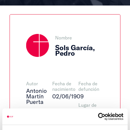
Nombre
Sols García,
Pedro
Autor
Fecha de
Fecha de
nacimiento
defunción
Antonio
Martín
02/06/1909
Puerta
Lugar de
defunción
Lugar de
Centro de
nacimiento
adscripción
Valencia