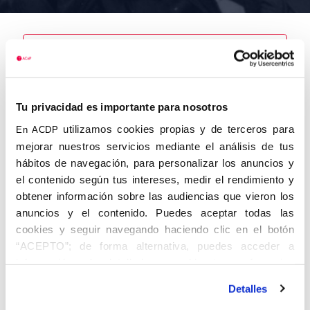
Nombre
Tu privacidad es importante para nosotros
Soler y Vidal,
Emilio
utilizamos cookies propias y de terceros para
En ACDP
mejorar nuestros servicios mediante el análisis de tus
hábitos de navegación, para personalizar los anuncios y
el contenido según tus intereses, medir el rendimiento y
obtener información sobre las audiencias que vieron los
Autor
Fecha de
Fecha de
nacimiento
defunción
anuncios y el contenido. Puedes aceptar todas las
15/07/1933
cookies y seguir navegando haciendo clic en el botón
Centro de
“ACEPTO”; de forma alternativa, puedes acceder a
adscripción
Lugar de
información más detallada y cambiar tus preferencias
defunción
Las
Lugar de
Palmas
antes de otorgar o negar tu consentimiento haciendo clic
nacimiento
Detalles
en el botón "Personalizar". Para más información puedes