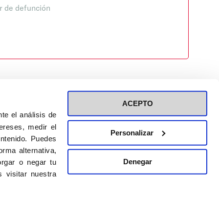
r de defunción
ACEPTO
te el análisis de
ereses, medir el
Personalizar
ontenido. Puedes
ión a eventos
Política de privacidad de RRSS
rma alternativa,
Política de cookies
Denegar
rgar o negar tu
 visitar nuestra
DISEÑO WEB:
BULEBOO ESTUDIO