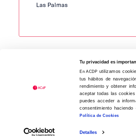
Las Palmas
Tu privacidad es importa
utilizamos cookie
En ACDP
tus hábitos de navegación
Calle Isaac Peral, 58 C.P.: 2
rendimiento y obtener inf
Tel (+34) 91 456 63 27
aceptar todas las cookies
Fax: (+34) 91 535 19 98
puedes acceder a informa
acdp@acdp.es
consentimiento haciendo 
Política de Cookies
Detalles