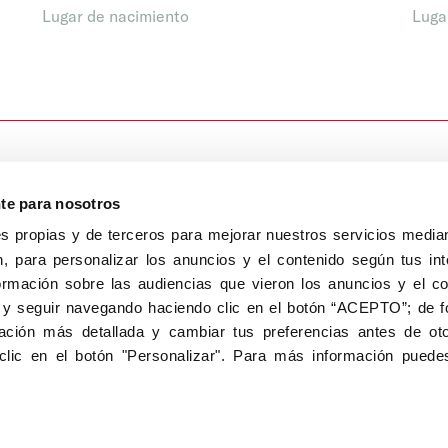
Lugar de nacimiento
Luga
nte para nosotros
s propias y de terceros para mejorar nuestros servicios median
, para personalizar los anuncios y el contenido según tus int
8040, Madrid
ormación sobre las audiencias que vieron los anuncios y el c
Aviso Legal
Inscripc
 y seguir navegando haciendo clic en el botón “ACEPTO”; de fo
ción más detallada y cambiar tus preferencias antes de oto
clic en el botón "Personalizar". Para más información puedes