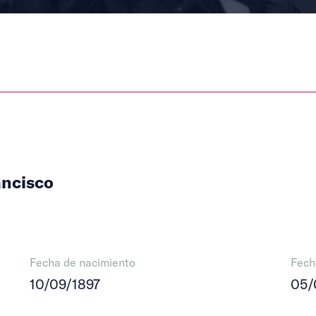
ancisco
Fecha de nacimiento
Fech
10/09/1897
05/