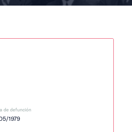
a de defunción
05/1979