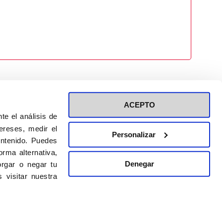
ACEPTO
te el análisis de
ereses, medir el
Personalizar
ontenido. Puedes
ión a eventos
Política de privacidad de RRSS
rma alternativa,
Política de cookies
Denegar
rgar o negar tu
 visitar nuestra
DISEÑO WEB:
BULEBOO ESTUDIO