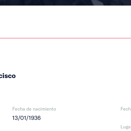
cisco
Fecha de nacimiento
Fech
13/01/1936
Luga