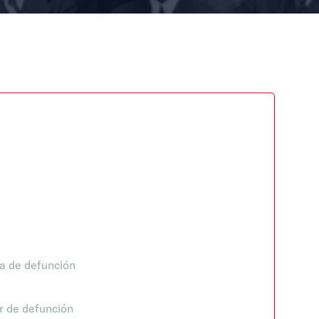
a de defunción
r de defunción