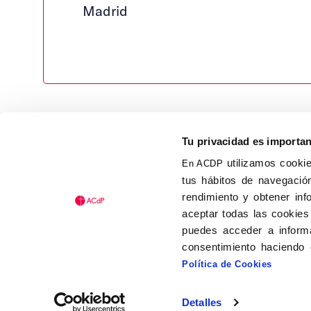
Madrid
Tu privacidad es importa
utilizamos cookie
En ACDP
tus hábitos de navegación
Calle Isaac Peral, 58 C.P.: 2
rendimiento y obtener inf
Tel (+34) 91 456 63 27
aceptar todas las cookies
Fax: (+34) 91 535 19 98
puedes acceder a informa
acdp@acdp.es
consentimiento haciendo 
Política de Cookies
Detalles