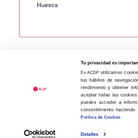
Huesca
Tu privacidad es importa
utilizamos cookie
En ACDP
tus hábitos de navegación
Calle Isaac Peral, 58 C.P.: 2
rendimiento y obtener inf
Tel (+34) 91 456 63 27
aceptar todas las cookies
Fax: (+34) 91 535 19 98
puedes acceder a informa
acdp@acdp.es
consentimiento haciendo 
Política de Cookies
Detalles