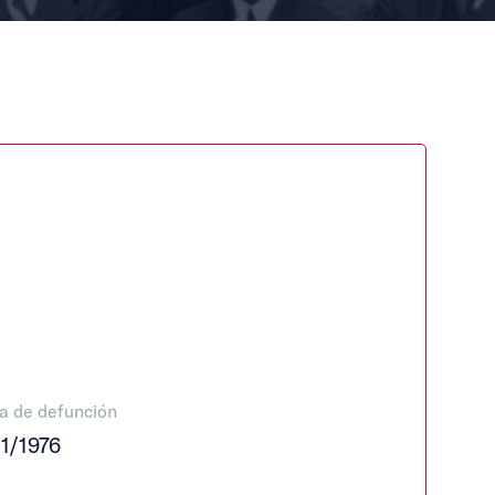
a de defunción
11/1976