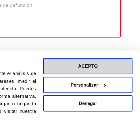
r de defunción
ACEPTO
te el análisis de
ereses, medir el
Personalizar
ontenido. Puedes
ión a eventos
Política de privacidad de RRSS
rma alternativa,
Política de cookies
Denegar
rgar o negar tu
 visitar nuestra
DISEÑO WEB:
BULEBOO ESTUDIO