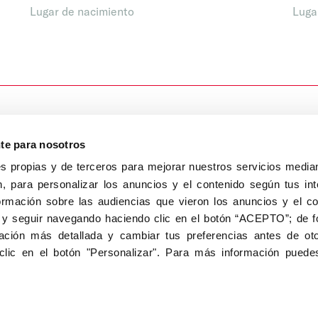
Lugar de nacimiento
Luga
nte para nosotros
s propias y de terceros para mejorar nuestros servicios median
, para personalizar los anuncios y el contenido según tus int
8040, Madrid
ormación sobre las audiencias que vieron los anuncios y el c
Aviso Legal
Inscripc
 y seguir navegando haciendo clic en el botón “ACEPTO”; de fo
ción más detallada y cambiar tus preferencias antes de oto
clic en el botón "Personalizar". Para más información puedes